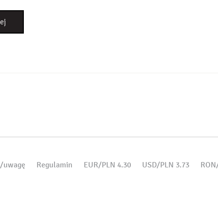
ej
d/uwagę
Regulamin
EUR/PLN 4.30
USD/PLN 3.73
RON/