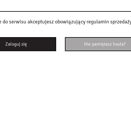
e do serwisu akceptujesz obowiązujący
regulamin sprzedaż
Zaloguj się
Nie pamiętasz hasła?