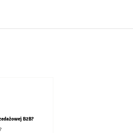
rzedażowej B2B?
?