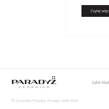
Czytaj więc
Zgłoś błą
© Ceramika Paradyż, Paradyż 2009-2026