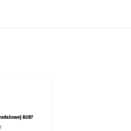
rzedażowej B2B?
?