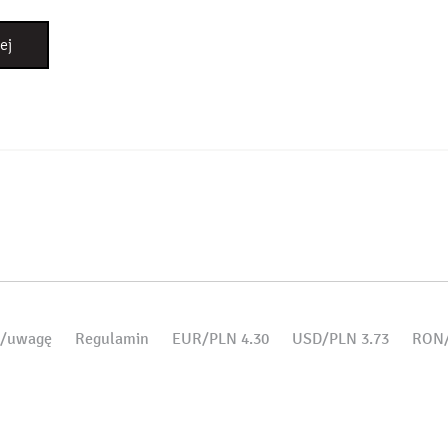
ej
d/uwagę
Regulamin
EUR/PLN 4.30
USD/PLN 3.73
RON/