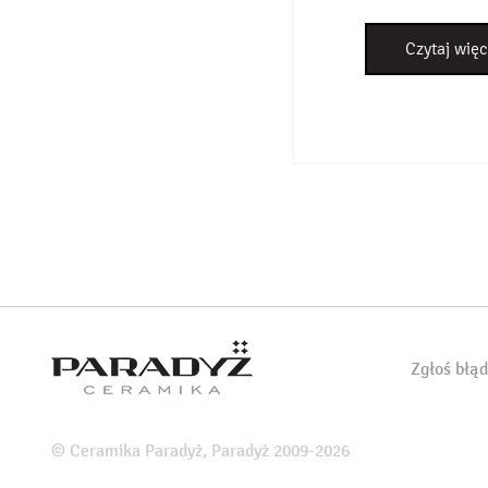
Czytaj więc
Zgłoś błą
© Ceramika Paradyż, Paradyż 2009-2026