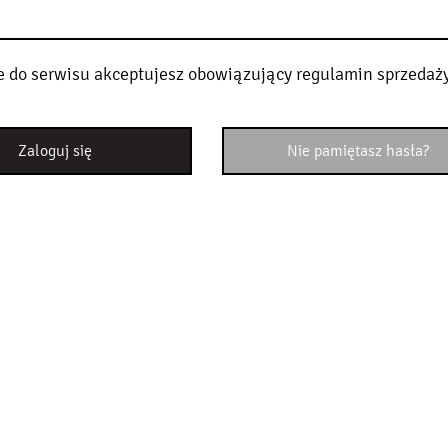
e do serwisu akceptujesz obowiązujący
regulamin sprzedaż
Zaloguj się
Nie pamiętasz hasła?